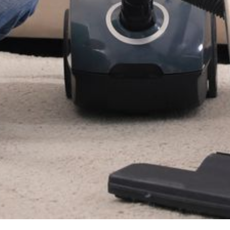
--
--