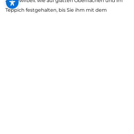
--
aufgewirbelt wie auf glatten Oberflächen und im
Teppich festgehalten, bis Sie ihm mit dem
Staubsauger zu Leibe rücken.
--
Staubsauger mit extrafeinem Filter.
Damit der Staub im Staubsauger gefangen bleibt
und nicht wieder in die Luft geschleudert wird,
verwenden Sie am besten Modelle mit extrafeinen
HEPA-Filtern.
Machen Sie den Materialtest.
Lösungsmittel, Harze und Terpene lassen Sie beim
Renovieren am besten weg. Im Zweifelsfall
machen Sie den Materialtest: Materialprobe auf