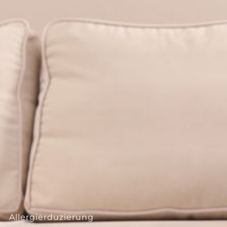
--
--
Allergierduzierung