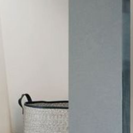
--
--