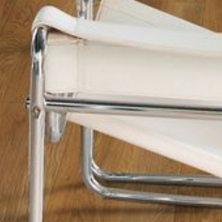
--
--