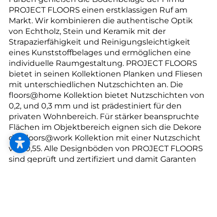
--
PROJECT FLOORS einen erstklassigen Ruf am
Markt. Wir kombinieren die authentische Optik
von Echtholz, Stein und Keramik mit der
Strapazierfähigkeit und Reinigungsleichtigkeit
eines Kunststoffbelages und ermöglichen eine
individuelle Raumgestaltung. PROJECT FLOORS
bietet in seinen Kollektionen Planken und Fliesen
mit unterschiedlichen Nutzschichten an. Die
floors@home Kollektion bietet Nutzschichten von
0,2, und 0,3 mm und ist prädestiniert für den
privaten Wohnbereich. Für stärker beanspruchte
Flächen im Objektbereich eignen sich die Dekore
der floors@work Kollektion mit einer Nutzschicht
von 0,55. Alle Designböden von PROJECT FLOORS
sind geprüft und zertifiziert und damit Garanten
für eine gesunde Gestaltung mit unbelasteter
Raumluft. Für das noch bessere Gefühl bietet die
mit dem Blauen Engel ausgezeichnete ECO+
COLLECTION PVC- und weichmacherfreie Planken
und Fliesen.