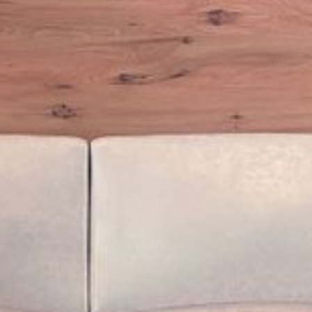
---
---