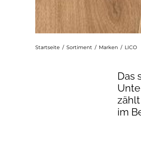
Startseite
/
Sortiment
/
Marken
/
LICO
Das s
Unt
zählt
im B