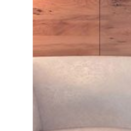
--
--