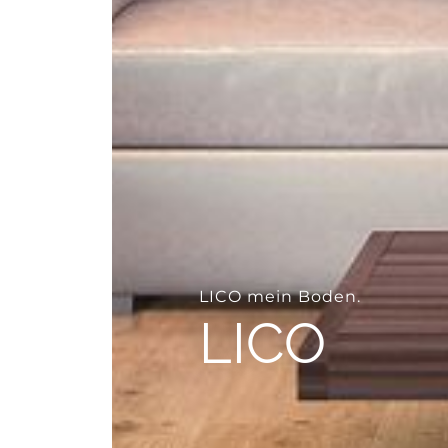
--
LICO mein Boden.
LICO