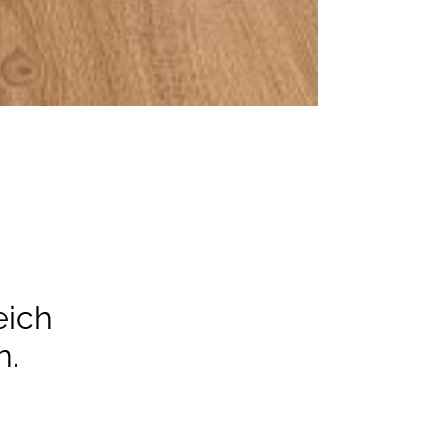
eich
n.