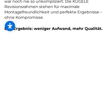
--
war noch nie so unkompliziert. Die KÜGELE
Revisionsrahmen stehen für maximale
Montagefreundlichkeit und perfekte Ergebnisse –
ohne Kompromisse.
Das Ergebnis: weniger Aufwand, mehr Qualität.
Schnell montiert – reduziert Arbeitszeit
erheblich
Einfach in der Anwendung – keine komplexen
Anpassungen
Perfekte Präzision – saubere, passgenaue
Integration in den Boden
Doppelkammerdehnfugen – Mehr Spielraum.
Mehr Stabilität.
Mit den Doppelkammerdehnfugen setzt KÜGELE
neue Standards in der Bewegungsaufnahme und