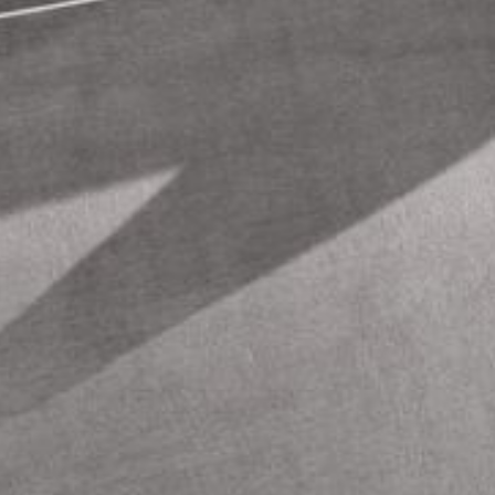
--
--