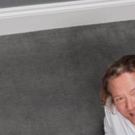
--
--