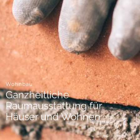
--
--
Wohnbau
Ganzheitliche
Raumausstattung für
Häuser und Wohnen