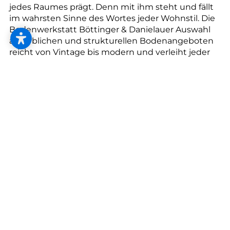
--
jedes Raumes prägt. Denn mit ihm steht und fällt
im wahrsten Sinne des Wortes jeder Wohnstil. Die
Bodenwerkstatt Böttinger & Danielauer Auswahl
an farblichen und strukturellen Bodenangeboten
reicht von Vintage bis modern und verleiht jeder
Innenarchitektur ihren ganz unverwechselbaren
Stil. Denn Inneneinrichtung beschäftigt sich nicht
nur mit den Möbeln und Accessoires, sondern
beginnt dort, wo Raumgestaltung ihren Anfang
nimmt, nämlich beim Boden. Deshalb steigen Sie
ein in die Bodenwelt von Bodenwerkstatt
Böttinger & Danielauer und genießen Sie die
Vielfalt der fast unbegrenzten
Bodenmöglichkeiten.
Sicht- und Sonnenschutz für Häuser und
Wohnungen
Sowohl Wohnungs-, als auch für Haus-
Besitzer*innen sehnen sich meist nach Diskretion.
Daher ist ein passender Sichtschutz für sie sehr