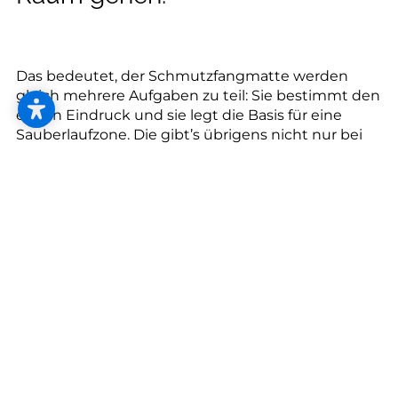
--
Das bedeutet, der Schmutzfangmatte werden
gleich mehrere Aufgaben zu teil: Sie bestimmt den
ersten Eindruck und sie legt die Basis für eine
Sauberlaufzone. Die gibt’s übrigens nicht nur bei
der Eingangstüre, sondern auch in der Küche oder
im Keller.
Die beste Kombi: Funktionalität und Optik
Wählen Sie ein Motiv, das zu Ihrem Interieur-
Design passt und Ihr Zuhause verschönert. Stimmt
die Optik, achten Sie als nächstes auf die
Funktionalität: Die Oberfläche sollte Schmutz
aufnehmen können, rutschfest und vor allem
leicht zu reinigen sein.
Eintreten? Ja, aber sicher!
Die Schmutzfangmatte schützt Ihren