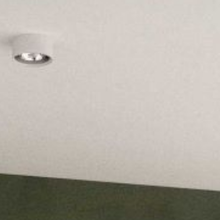
---
---