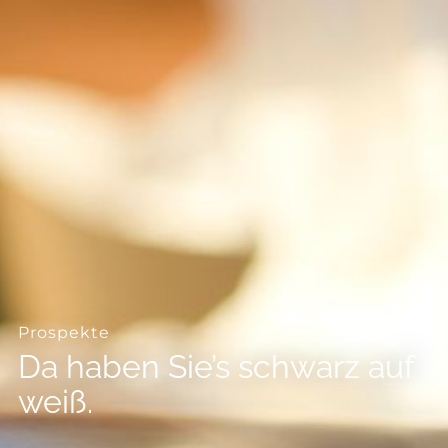
--
--
Prospekte
Da haben Sie’s schwarz auf
weiß.