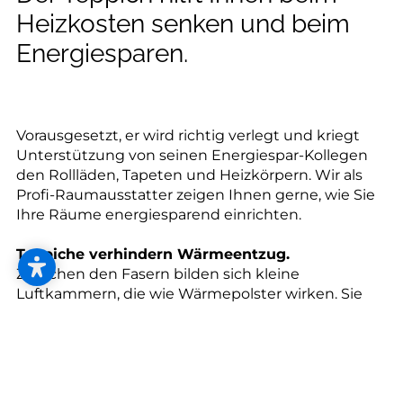
--
Heizkosten senken und beim
Energiesparen.
Vorausgesetzt, er wird richtig verlegt und kriegt
Unterstützung von seinen Energiespar-Kollegen
den Rollläden, Tapeten und Heizkörpern. Wir als
Profi-Raumausstatter zeigen Ihnen gerne, wie Sie
Ihre Räume energiesparend einrichten.
Teppiche verhindern Wärmeentzug.
Zwischen den Fasern bilden sich kleine
Luftkammern, die wie Wärmepolster wirken. Sie
verhindern, dass Sie kalte Füße bekommen und
beeinflussen Ihr Temperaturempfinden.
Teppichböden sorgen sogar dafür, dass Sie die
Raumtemperatur um bis zu 2 Grad senken können
und sich die Atmosphäre trotzdem warm und