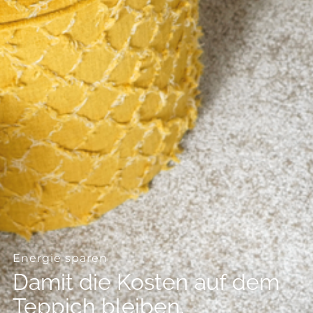
--
--
Energie sparen
Damit die Kosten auf dem
Teppich bleiben.