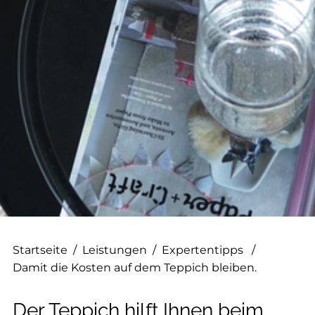
--
--
Startseite
/
Leistungen
/
Expertentipps
/
Damit die Kosten auf dem Teppich bleiben.
Der Teppich hilft Ihnen beim